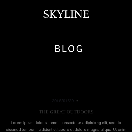
SKYLINE
BLOG
HOME
2018/01/29
RVICES
THE GREAT OUTDOORS
ABOUT
Lorem ipsum dolor sit amet, consectetur adipisicing elit, sed do
eiusmod tempor incididunt ut labore et dolore magna aliqua. Ut enim