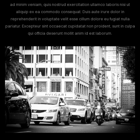
BLOG
ad minim veniam, quis nostrud exercitation ullamco laboris nisi ut
aliquip ex ea commodo consequat. Duis aute irure dolor in
reprehenderit in voluptate velit esse cillum dolore eu fugiat nulla
ONTACT
pariatur. Excepteur sint occaecat cupidatat non proident, sunt in culpa
qui officia deserunt mollit anim id est laborum.
Sign
in